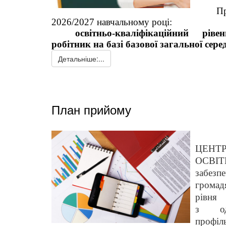
П
2026/2027 навчальному році:
освітньо-кваліфікаційний рів
робітник на базі базової загальної серед
Детальніше:...
План прийому
ЦЕНТ
ОСВІТ
забезп
громад
рівня 
з
о
профіль