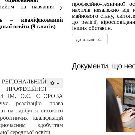
професійно-технічної о
рийом на навчання у
нахилів незалежно від на
майнового стану, світогл
ень – кваліфікований
до релігії, віросповіда
ньої освіти (9 класів)
інших обставин.
Детальніше:...
Документи, що нео
РЕГІОНАЛЬНИЙ
Р ПРОФЕСІЙНОЇ
И ІМ. О.С. ЄГОРОВА
ечує реалізацію права
ян на здобуття високого
робітничих кваліфікацій
дночасним здобуттям
ної середньої освіти.