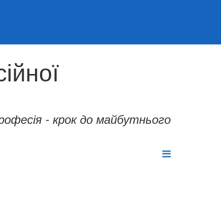
ійної
професія - крок до майбутнього