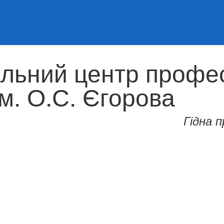
альний центр профес
ім. О.С. Єгорова
Гідна 