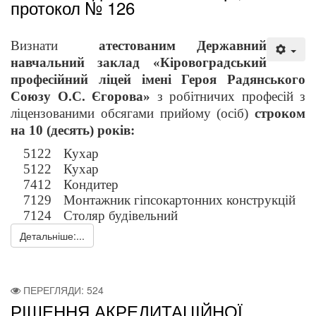
протокол № 126
Визнати
атестованим Державний
навчальний заклад «Кіровоградський
професійний ліцей імені Героя Радянського
Союзу О.С. Єгорова»
з робітничих професій з
ліцензованими обсягами прийому (осіб)
строком
на 10 (десять) років:
5122
Кухар
5122
Кухар
7412
Кондитер
7129
Монтажник гіпсокартонних конструкцій
7124
Столяр будівельний
Детальніше:...
ПЕРЕГЛЯДИ: 524
РІШЕННЯ АКРЕДИТАЦІЙНОЇ